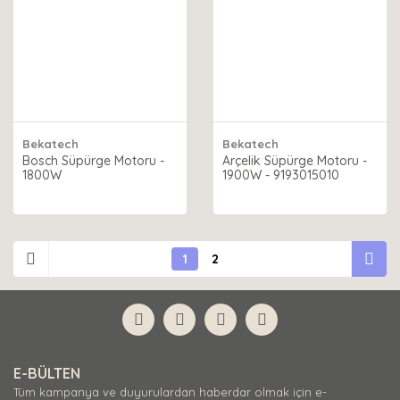
Bekatech
Bekatech
Bosch Süpürge Motoru -
Arçelik Süpürge Motoru -
1800W
1900W - 9193015010
1
2
E-BÜLTEN
Tüm kampanya ve duyurulardan haberdar olmak için e-