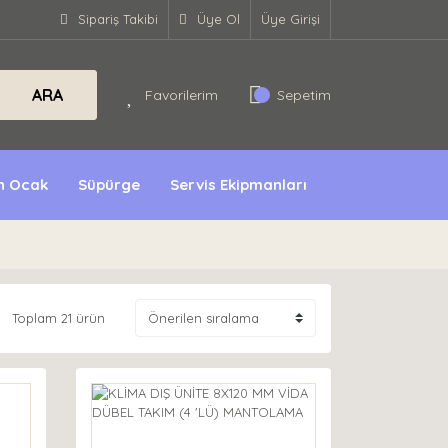
Sipariş Takibi
Üye Ol
Üye Girişi
ARA
Favorilerim
Sepetim
ın Ocak
Süpürge
Servis Ekipmanları
Toplam 21 ürün