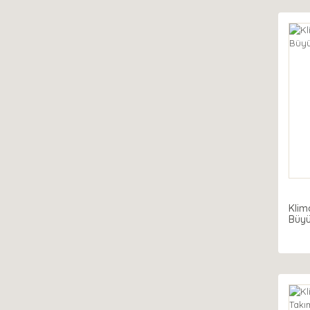
Klim
Büyü