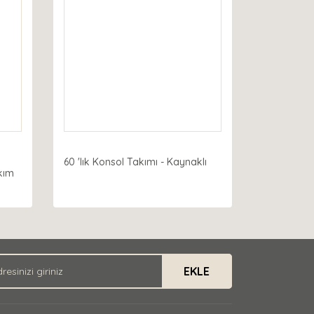
60 'lık Konsol Takımı - Kaynaklı
kım
EKLE