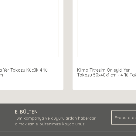
a Yer Takozu Küçük 4 'lü
Klima Titreşim Önleyici Yer
ım
Takozu 50x40x1 cm - 4 'lü Ta
E-BÜLTEN
Tüm kampanya ve duyurulardan haberdar
olmak için e-bültenimize kaydolunuz.