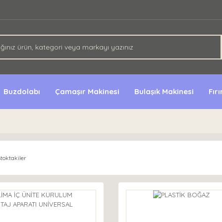
Buzdolabı
Çamaşır Makinesi
Bulaşık Makinesi
Fır
toktakiler