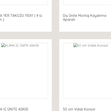
A YER TAKOZU 110X1 ( 4 lü
Dış Ünite Montaj Kaydırma
m )
Aparatı
A İÇ ÜNİTE ASKISI
50 cm Vidalı Konsol