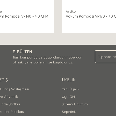
ko
Artiko
m Pompası VP140 - 4,0 CFM
Vakum Pompası VP170 - 7,0 
E-BÜLTEN
Tüm kampanya ve duyurulardan haberdar
olmak için e-bültenimize kaydolunuz.
ERİŞ
ÜYELİK
i Satış Sözleşmesi
Yeni Üyelik
 ve Güvenlik
Üye Girişi
 İade Şartları
Şifremi Unuttum
Veriler Politikası
Sepetiniz