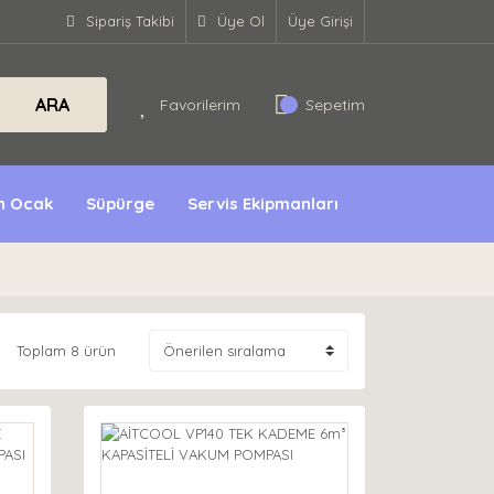
Sipariş Takibi
Üye Ol
Üye Girişi
ARA
Favorilerim
Sepetim
ın Ocak
Süpürge
Servis Ekipmanları
Toplam 8 ürün