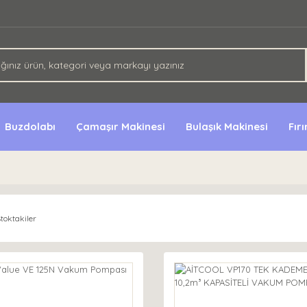
Buzdolabı
Çamaşır Makinesi
Bulaşık Makinesi
Fır
toktakiler