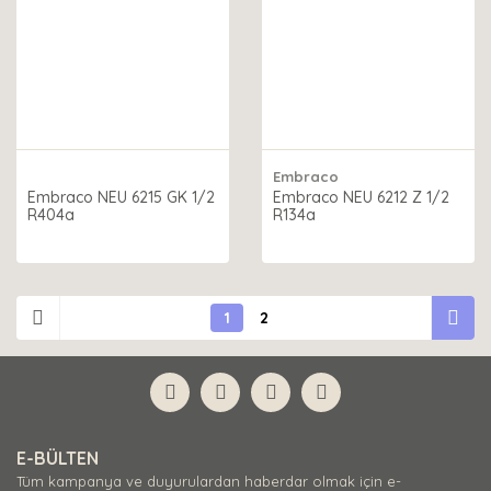
Embraco
Embraco NEU 6215 GK 1/2
Embraco NEU 6212 Z 1/2
R404a
R134a
1
2
E-BÜLTEN
Tüm kampanya ve duyurulardan haberdar olmak için e-