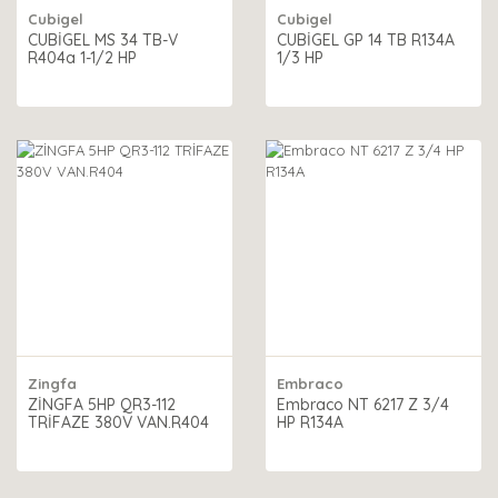
Cubigel
Cubigel
CUBİGEL MS 34 TB-V
CUBİGEL GP 14 TB R134A
R404a 1-1/2 HP
1/3 HP
Zingfa
Embraco
ZİNGFA 5HP QR3-112
Embraco NT 6217 Z 3/4
TRİFAZE 380V VAN.R404
HP R134A