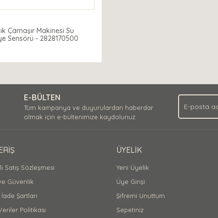
lik Çamaşır Makinesi Su
ye Sensörü - 2828170500
E-BÜLTEN
Tüm kampanya ve duyurulardan haberdar
olmak için e-bültenimize kaydolunuz.
ERİŞ
ÜYELİK
i Satış Sözleşmesi
Yeni Üyelik
 ve Güvenlik
Üye Girişi
 İade Şartları
Şifremi Unuttum
Veriler Politikası
Sepetiniz