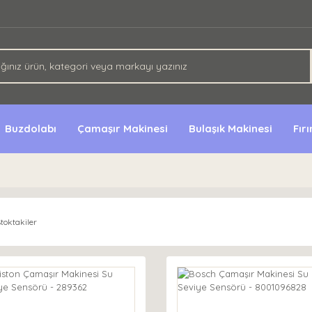
Buzdolabı
Çamaşır Makinesi
Bulaşık Makinesi
Fır
toktakiler