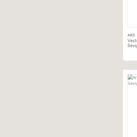
AKS
Vest
Sevi