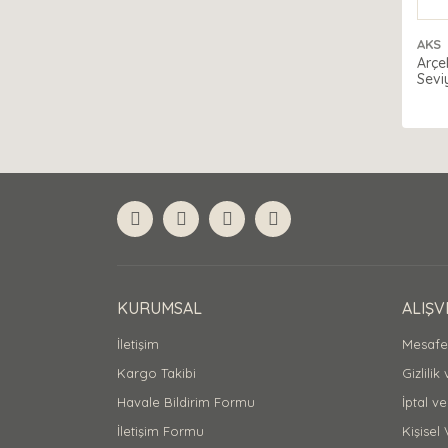
AKS
Arçe
Sevi
KURUMSAL
ALIŞV
İletişim
Mesafel
Kargo Takibi
Gizlilik
Havale Bildirim Formu
İptal ve
İletişim Formu
Kişisel 