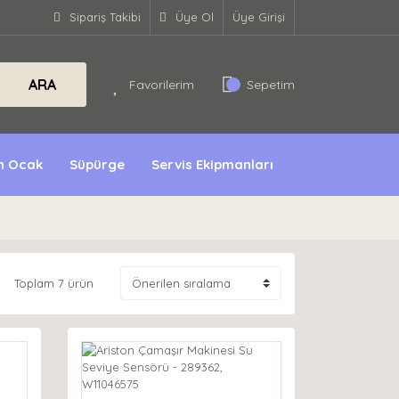
Sipariş Takibi
Üye Ol
Üye Girişi
ARA
Favorilerim
Sepetim
ın Ocak
Süpürge
Servis Ekipmanları
Toplam 7 ürün