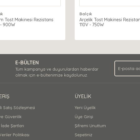
ık
Balçık
m Tost Makinesi Rezistans
Arçelik Tost Makinesi Rezista
 - 900W
110V - 750W
E-BÜLTEN
Tüm kampanya ve duyurulardan haberdar
olmak için e-bültenimize kaydolunuz.
ERİŞ
ÜYELİK
i Satış Sözleşmesi
Yeni Üyelik
 ve Güvenlik
Üye Girişi
 İade Şartları
Şifremi Unuttum
Veriler Politikası
Sepetiniz