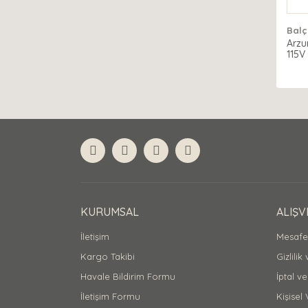
Balç
Arzu
115V
KURUMSAL
ALIŞV
İletişim
Mesafel
Kargo Takibi
Gizlilik
Havale Bildirim Formu
İptal ve
İletişim Formu
Kişisel 