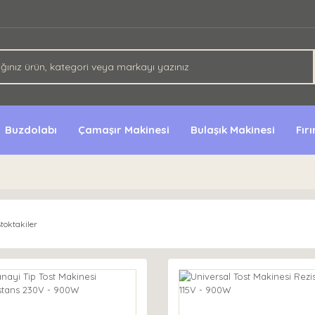
Buzdolabı
Çamaşır Makinesi
Bulaşık Makinesi
Fır
toktakiler