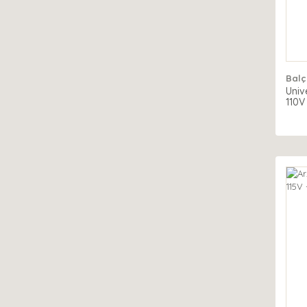
Balç
Univ
110V