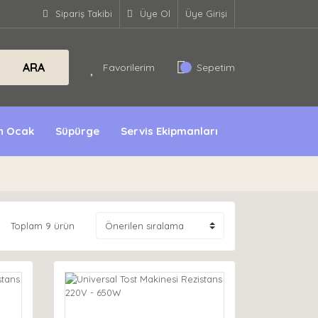
Sipariş Takibi
Üye Ol
Üye Girişi
ARA
Favorilerim
Sepetim
ın Ocak
Süpürge
Servis Ekipmanları
Toplam 9 ürün