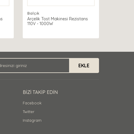
Balçık
ns
Arçelik Tost Makinesi Rezistans
110V - 1000W
EKLE
BİZİ TAKİP EDİN
Facebook
Twitter
Instagram