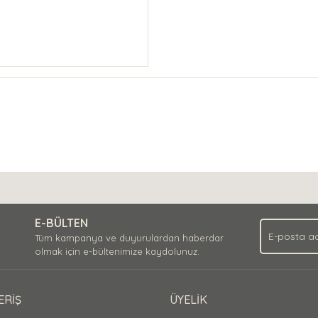
E-BÜLTEN
Tüm kampanya ve duyurulardan haberdar
olmak için e-bültenimize kaydolunuz.
ERİŞ
ÜYELİK