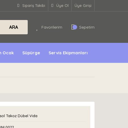
Sipariş Takibi
Üye Ol
Üye Girişi
ARA
Favorilerim
Sepetim
ın Ocak
Süpürge
Servis Ekipmanları
sol Takoz Dübel Vida
UNI.0022