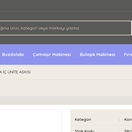
Buzdolabı
Çamaşır Makinesi
Bulaşık Makinesi
Fır
A İÇ ÜNİTE ASKISI
Kategori
Kon
Stok Kodu
SM.