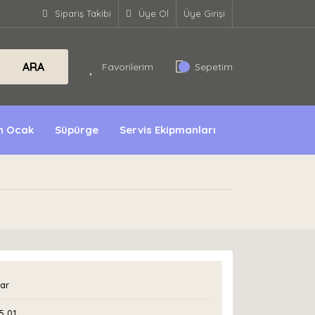
Sipariş Takibi
Üye Ol
Üye Girişi
ARA
Favorilerim
Sepetim
ın Ocak
Süpürge
Servis Ekipmanları
ar
5 01