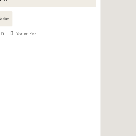
eslim
 Et
Yorum Yaz