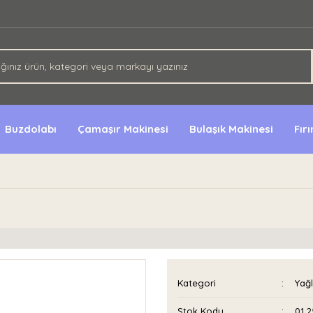
Buzdolabı
Çamaşır Makinesi
Bulaşık Makinesi
Fır
Kategori
Yağl
Stok Kodu
01 2