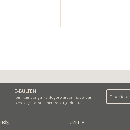
E-BÜLTEN
Tüm kampanya ve duyurulardan haberdar
olmak için e-bültenimize kaydolunuz.
ERİŞ
ÜYELİK