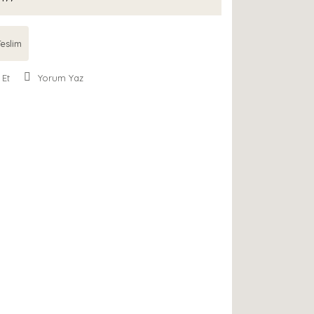
eslim
 Et
Yorum Yaz