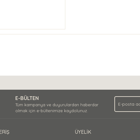
E-BÜLTEN
Tüm kampanya ve duyurulardan haberdar
olmak için e-bültenimize kaydolunuz.
ERİŞ
ÜYELİK