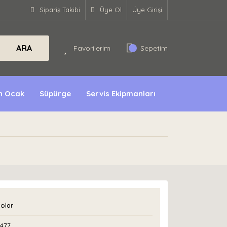
Sipariş Takibi
Üye Ol
Üye Girişi
ARA
Favorilerim
Sepetim
ın Ocak
Süpürge
Servis Ekipmanları
olar
2477