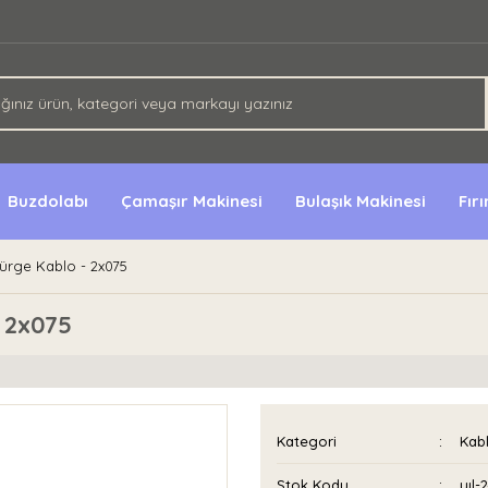
Buzdolabı
Çamaşır Makinesi
Bulaşık Makinesi
Fır
ürge Kablo - 2x075
 2x075
Kategori
Kabl
Stok Kodu
yıl-