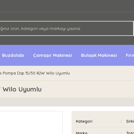
Buzdolabı
Çamaşır Makinesi
Bulaşık Makinesi
Fır
ne Pompa Dsp 15/50 82W Wilo Uyumlu
 Wilo Uyumlu
Kategori
Sirk
Marka
Tota