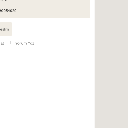
90054020
eslim
 Et
Yorum Yaz