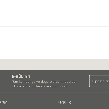
E-BÜLTEN
Tüm kampanya ve duyurulardan haberdar
olmak için e-bültenimize kaydolunuz.
ERİŞ
ÜYELİK