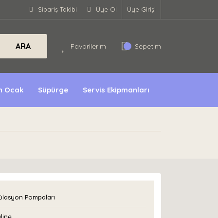
Sipariş Takibi
Üye Ol
Üye Girişi
ARA
Favorilerim
Sepetim
ın Ocak
Süpürge
Servis Ekipmanları
ülasyon Pompaları
line