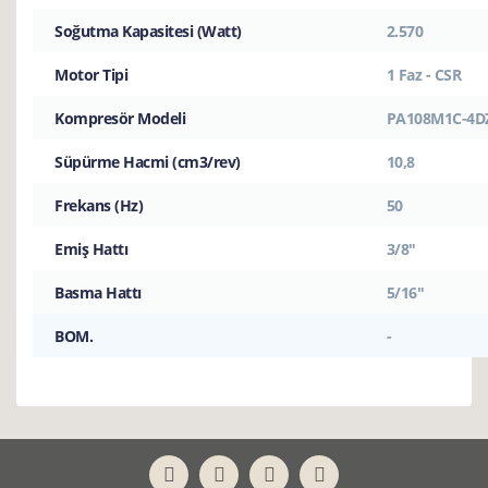
Soğutma Kapasitesi (Watt)
2.570
Motor Tipi
1 Faz - CSR
Kompresör Modeli
PA108M1C-4D
Süpürme Hacmi (cm3/rev)
10,8
Frekans (Hz)
50
Emiş Hattı
3/8"
Basma Hattı
5/16"
BOM.
-