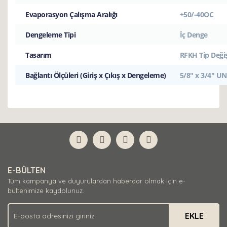
Evaporasyon Çalışma Aralığı
+50/-40OC
Dengeleme Tipi
İç Denge
Tasarım
RFKH Tip Değişe
Bağlantı Ölçüleri (Giriş x Çıkış x Dengeleme)
5/8" x 3/4" UN
E-BÜLTEN
Tüm kampanya ve duyurulardan haberdar olmak için e-
bültenimize kaydolunuz.
EKLE