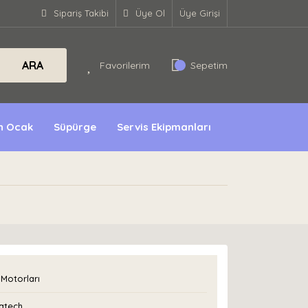
Sipariş Takibi
Üye Ol
Üye Girişi
ARA
Favorilerim
Sepetim
ın Ocak
Süpürge
Servis Ekipmanları
Motorları
atech