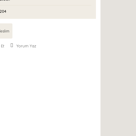
204
eslim
 Et
Yorum Yaz