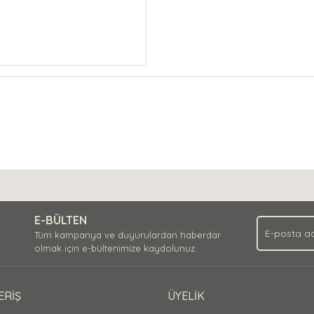
E-BÜLTEN
Tüm kampanya ve duyurulardan haberdar
olmak için e-bültenimize kaydolunuz.
ERİŞ
ÜYELİK