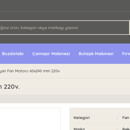
Buzdolabı
Çamaşır Makinesi
Bulaşık Makinesi
Fır
yan Fan Motoru 60x240 mm 220v.
 220v.
Kategori
Fan 
Marka
Bek