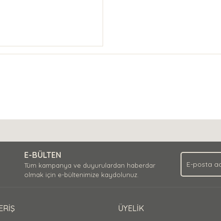
E-BÜLTEN
Tüm kampanya ve duyurulardan haberdar
olmak için e-bültenimize kaydolunuz.
ERİŞ
ÜYELİK