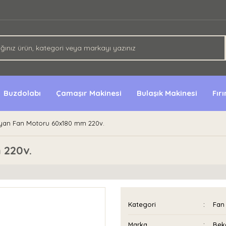
Buzdolabı
Çamaşır Makinesi
Bulaşık Makinesi
Fır
yan Fan Motoru 60x180 mm 220v.
 220v.
Kategori
Fan 
Marka
Bek