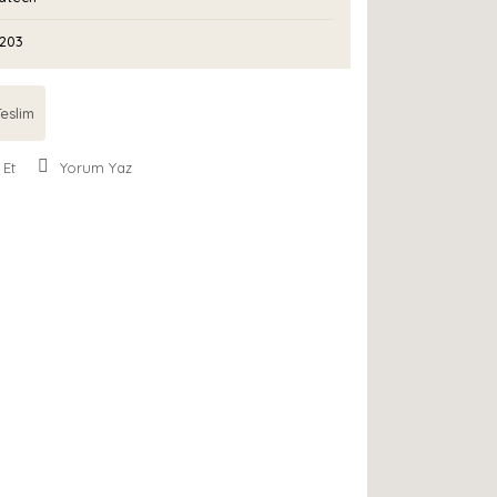
203
eslim
 Et
Yorum Yaz