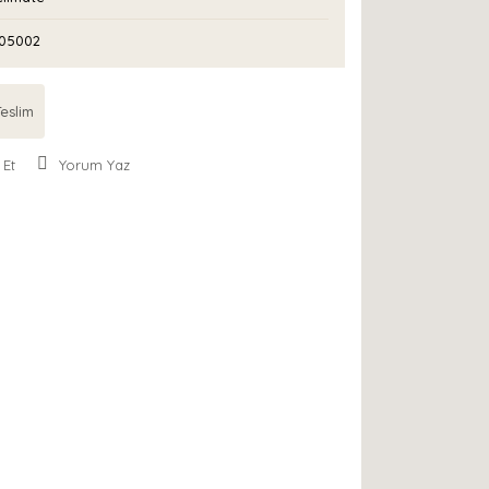
05002
eslim
 Et
Yorum Yaz