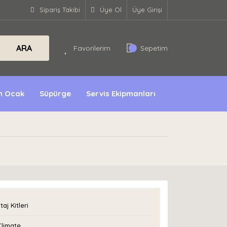
Sipariş Takibi
Üye Ol
Üye Girişi
ARA
Favorilerim
Sepetim
ın Ocak
Süpürge
Servis Ekipmanları
aj Kitleri
Climate