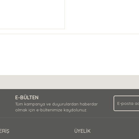
E-BÜLTEN
Tüm kampanya ve duyurulardan haberdar
olmak için e-bültenimize kaydolunuz.
ERİŞ
ÜYELİK