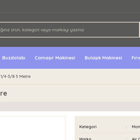
Buzdolabı
Çamaşır Makinesi
Bulaşık Makinesi
Fır
 1/4-3/8 5 Metre
tre
Kategori
Mont
Marka
Air 