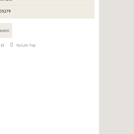
05279
eslim
 Et
Yorum Yaz