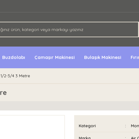
Buzdolabı
Çamaşır Makinesi
Bulaşık Makinesi
Fır
 1/2-3/4 3 Metre
tre
Kategori
Mont
Marka
Air 