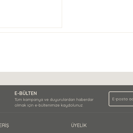
E-BÜLTEN
Tüm kampanya ve duyurulardan haberdar
olmak için e-bültenimize kaydolunuz.
ERİŞ
ÜYELİK