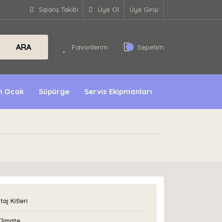
Sipariş Takibi
Üye Ol
Üye Girişi
ARA
Favorilerim
Sepetim
ın Ocak
Süpürge
Servis Ekipmanları
aj Kitleri
Climate