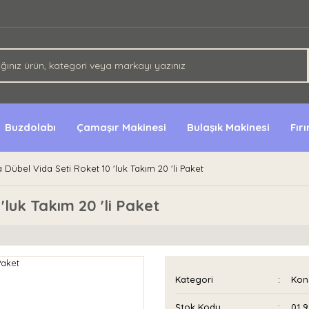
Buzdolabı
Çamaşır Makinesi
Bulaşık Makinesi
Fır
 Dübel Vida Seti Roket 10 'luk Takım 20 'li Paket
'luk Takım 20 'li Paket
Kategori
Kon
Stok Kodu
01 9