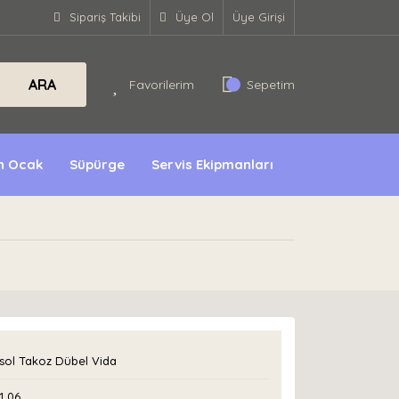
Sipariş Takibi
Üye Ol
Üye Girişi
ARA
Favorilerim
Sepetim
ın Ocak
Süpürge
Servis Ekipmanları
sol Takoz Dübel Vida
1 06