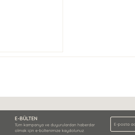
E-BÜLTEN
Tüm kampanya ve duyurulardan haberdar
olmak için e-bültenimize kaydolunuz.