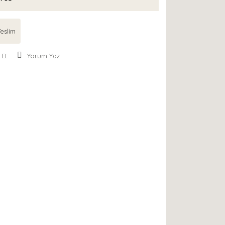
eslim
 Et
Yorum Yaz