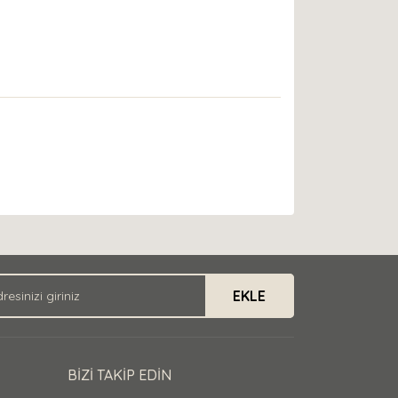
EKLE
BİZİ TAKİP EDİN