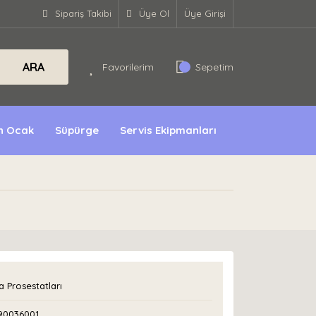
Sipariş Takibi
Üye Ol
Üye Girişi
ARA
Favorilerim
Sepetim
ın Ocak
Süpürge
Servis Ekipmanları
 Prosestatları
90036001