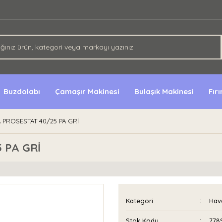
Buzdolabı
Çamaşır Makinesi
Bulaşık Makinesi
Fır
 PROSESTAT 40/25 PA GRİ
 PA GRİ
Kategori
Hava
Stok Kodu
778