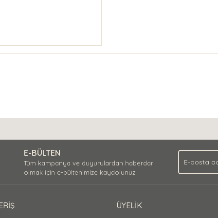
E-BÜLTEN
Tüm kampanya ve duyurulardan haberdar
olmak için e-bültenimize kaydolunuz.
ERİŞ
ÜYELİK