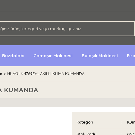
Buzdolabı
Çamaşır Makinesi
Bulaşık Makinesi
Fır
ar
HUAYU K-1769E+L AKILLI KLİMA KUMANDA
MA KUMANDA
Kategori
Kum
Stok Kodu
GSC