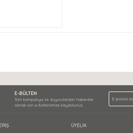
E-BÜLTEN
Tüm kampanya ve duyurulardan haberdar
olmak için e-bültenimize kaydolunuz.
ERİŞ
ÜYELİK