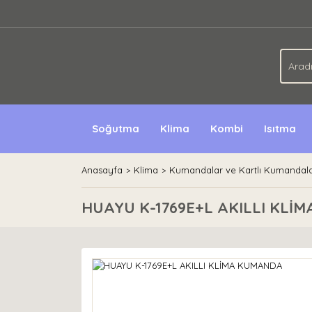
Soğutma
Klima
Kombi
Isıtma
Anasayfa
Klima
Kumandalar ve Kartlı Kumandal
HUAYU K-1769E+L AKILLI KLİ