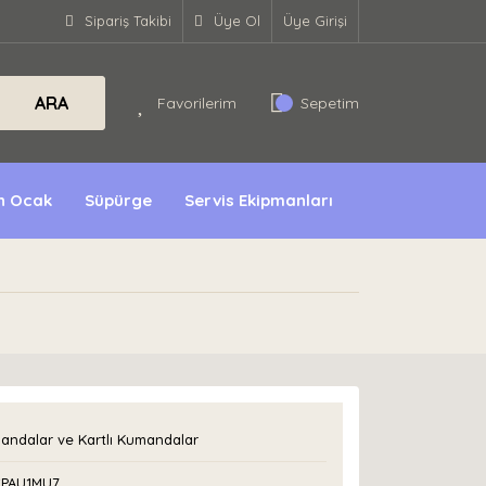
Sipariş Takibi
Üye Ol
Üye Girişi
ARA
Favorilerim
Sepetim
ın Ocak
Süpürge
Servis Ekipmanları
andalar ve Kartlı Kumandalar
PAU1MU7