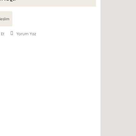
eslim
 Et
Yorum Yaz