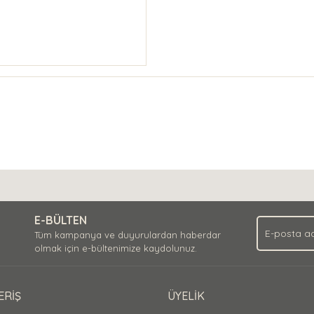
E-BÜLTEN
Tüm kampanya ve duyurulardan haberdar
olmak için e-bültenimize kaydolunuz.
ERİŞ
ÜYELİK