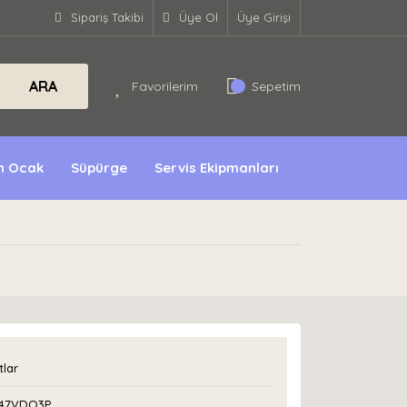
Sipariş Takibi
Üye Ol
Üye Girişi
ARA
Favorilerim
Sepetim
ın Ocak
Süpürge
Servis Ekipmanları
lar
47VDQ3P