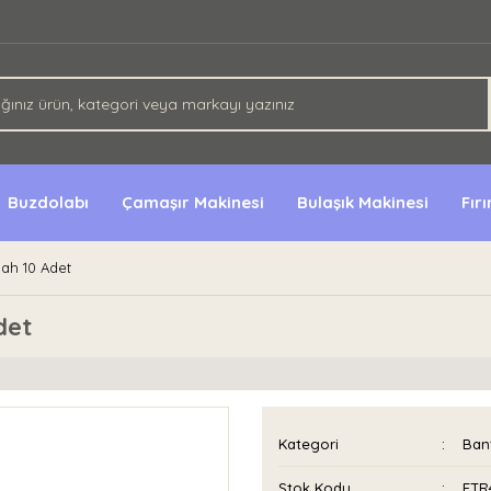
Buzdolabı
Çamaşır Makinesi
Bulaşık Makinesi
Fır
yah 10 Adet
det
Kategori
Bant
Stok Kodu
ETR