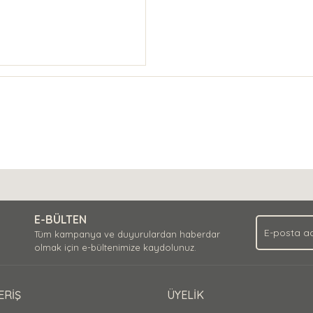
E-BÜLTEN
Tüm kampanya ve duyurulardan haberdar
olmak için e-bültenimize kaydolunuz.
ERİŞ
ÜYELİK