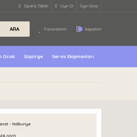
Sipariş Takibi
Üye Ol
Üye Girişi
ARA
Favorilerim
Sepetim
ın Ocak
Süpürge
Servis Ekipmanları
avat - Nalburiye
GFB.0003