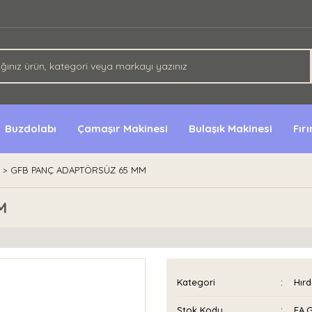
Buzdolabı
Çamaşır Makinesi
Bulaşık Makinesi
Fır
GFB PANÇ ADAPTÖRSÜZ 65 MM
M
Kategori
Hırd
Stok Kodu
EA.