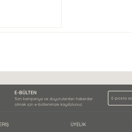
E-BÜLTEN
Tüm kampanya ve duyurulardan haberdar
olmak için e-bültenimize kaydolunuz.
ERİŞ
ÜYELİK