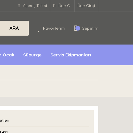
Sipariş Takibi
Üye Ol
Üye Girişi
ARA
Favorilerim
Sepetim
ın Ocak
Süpürge
Servis Ekipmanları
etleri
1 421