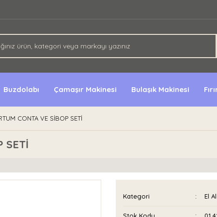
Buzdolabı
Çamaşır Makinesi
Bulaşık Makinesi
Fır
TUM CONTA VE SİBOP SETİ
 SETİ
Kategori
El Al
Stok Kodu
01 4