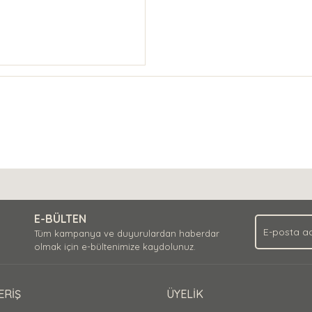
E-BÜLTEN
Tüm kampanya ve duyurulardan haberdar
olmak için e-bültenimize kaydolunuz.
ERİŞ
ÜYELİK