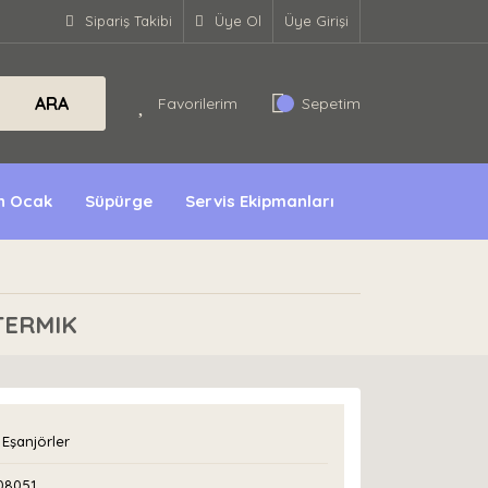
Sipariş Takibi
Üye Ol
Üye Girişi
ARA
Favorilerim
Sepetim
ın Ocak
Süpürge
Servis Ekipmanları
TERMIK
Eşanjörler
08051