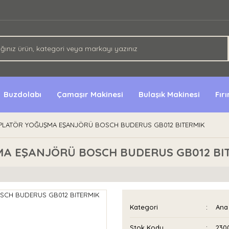
Buzdolabı
Çamaşır Makinesi
Bulaşık Makinesi
Fır
PLATÖR YOĞUŞMA EŞANJÖRÜ BOSCH BUDERUS GB012 BITERMIK
MA EŞANJÖRÜ BOSCH BUDERUS GB012 BI
Kategori
Ana 
Stok Kodu
230