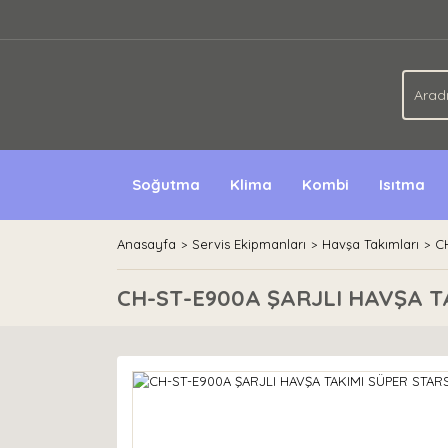
Soğutma
Klima
Kombi
Isıtma
Anasayfa
Servis Ekipmanları
Havşa Takımları
C
CH-ST-E900A ŞARJLI HAVŞA T