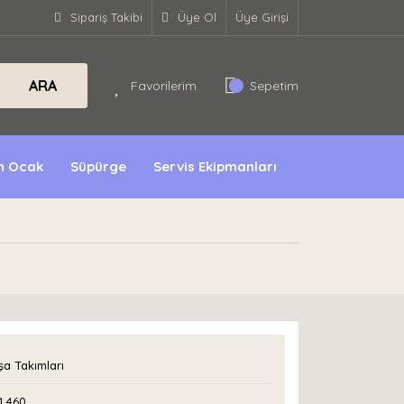
Sipariş Takibi
Üye Ol
Üye Girişi
ARA
Favorilerim
Sepetim
ın Ocak
Süpürge
Servis Ekipmanları
a Takımları
1 460