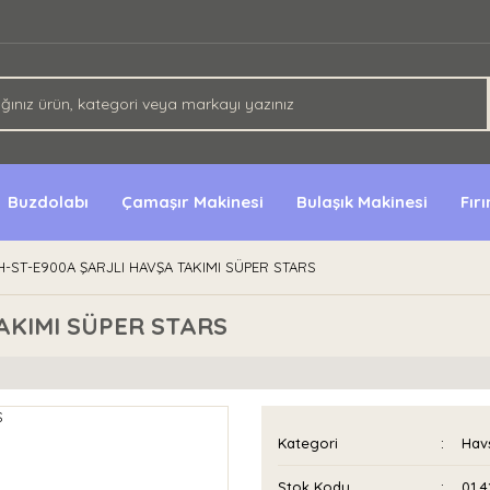
Buzdolabı
Çamaşır Makinesi
Bulaşık Makinesi
Fır
H-ST-E900A ŞARJLI HAVŞA TAKIMI SÜPER STARS
AKIMI SÜPER STARS
Kategori
Havş
Stok Kodu
01 4