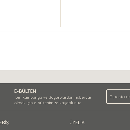
E-BÜLTEN
Tüm kampanya ve duyurulardan haberdar
olmak için e-bültenimize kaydolunuz.
ERİŞ
ÜYELİK