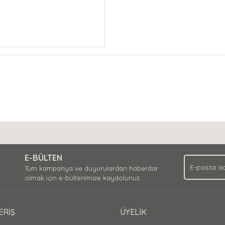
E-BÜLTEN
Tüm kampanya ve duyurulardan haberdar
olmak için e-bültenimize kaydolunuz.
ERİŞ
ÜYELİK