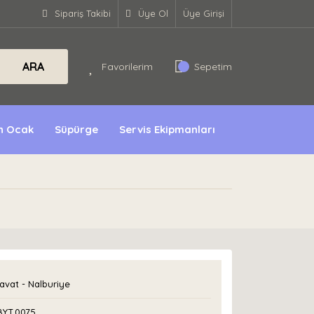
Sipariş Takibi
Üye Ol
Üye Girişi
ARA
Favorilerim
Sepetim
ın Ocak
Süpürge
Servis Ekipmanları
avat - Nalburiye
BYT.0075