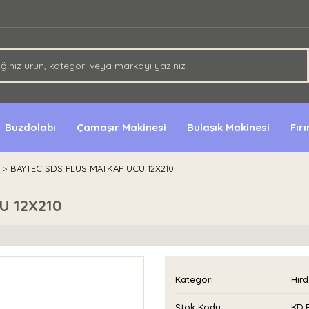
Buzdolabı
Çamaşır Makinesi
Bulaşık Makinesi
Fır
BAYTEC SDS PLUS MATKAP UCU 12X210
U 12X210
Kategori
Hırd
Stok Kodu
KD.