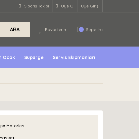
Sipariş Takibi
Üye Ol
Üye Girişi
ARA
Favorilerim
Sepetim
ın Ocak
Süpürge
Servis Ekipmanları
pa Motorları
2919901