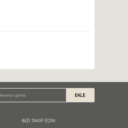
EKLE
BİZİ TAKİP EDİN