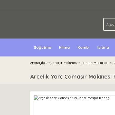
Soğutma
Klima
Kombi
Isıtma
Anasayfa
Çamaşır Makinesi
Pompa Motorları
A
Arçelik Yorç Çamaşır Makines