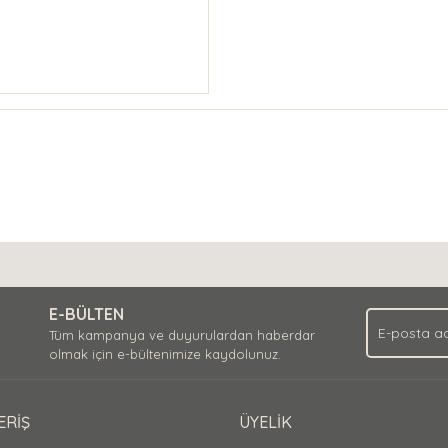
E-BÜLTEN
Tüm kampanya ve duyurulardan haberdar
olmak için e-bültenimize kaydolunuz.
ERİŞ
ÜYELİK