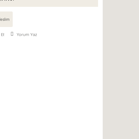
eslim
 Et
Yorum Yaz