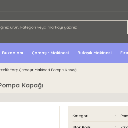
Buzdolabı
Çamaşır Makinesi
Bulaşık Makinesi
Fır
rçelik Yorç Çamaşır Makinesi Pompa Kapağı
i Pompa Kapağı
Kategori
Pom
Stok Kodu
703