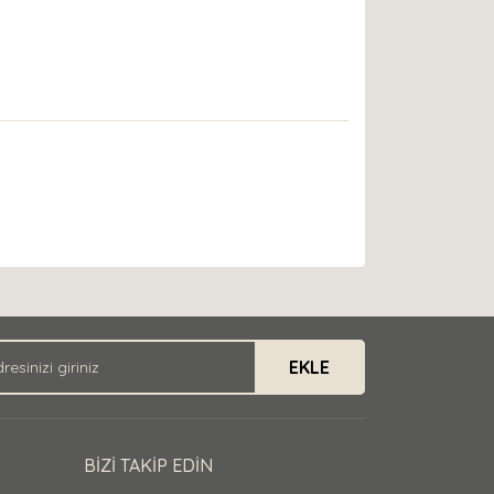
EKLE
BİZİ TAKİP EDİN