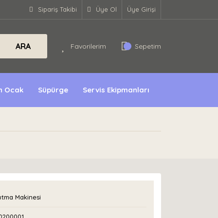
Sipariş Takibi
Üye Ol
Üye Girişi
ARA
Favorilerim
Sepetim
ın Ocak
Süpürge
Servis Ekipmanları
utma Makinesi
0200001