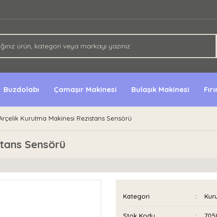
Buzdolabı
Çamaşır Makinesi
Bulaşık Makinesi
Fır
Arçelik Kurutma Makinesi Rezistans Sensörü
stans Sensörü
Kategori
Kur
Stok Kodu
705