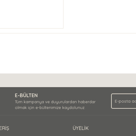
E-BÜLTEN
Tüm kampanya ve duyurulardan haberdar
olmak için e-bültenimize kaydolunuz.
ERİŞ
ÜYELİK