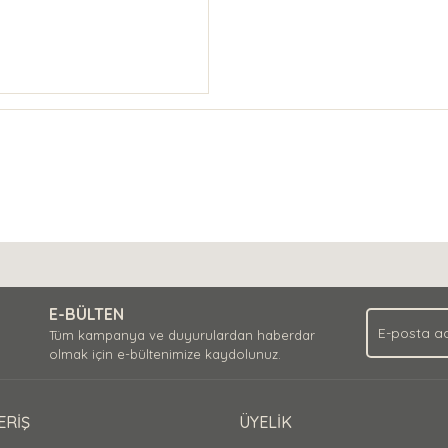
E-BÜLTEN
Tüm kampanya ve duyurulardan haberdar
olmak için e-bültenimize kaydolunuz.
ERİŞ
ÜYELİK