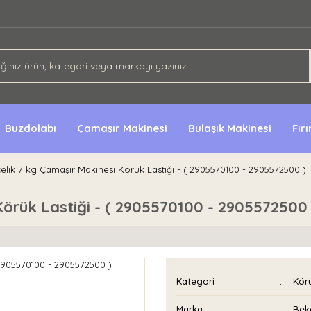
Buzdolabı
Çamaşır Makinesi
Bulaşık Makinesi
Fır
elik 7 kg Çamaşır Makinesi Körük Lastiği - ( 2905570100 - 2905572500 )
Körük Lastiği - ( 2905570100 - 2905572500 
Kategori
Körü
Marka
Bek