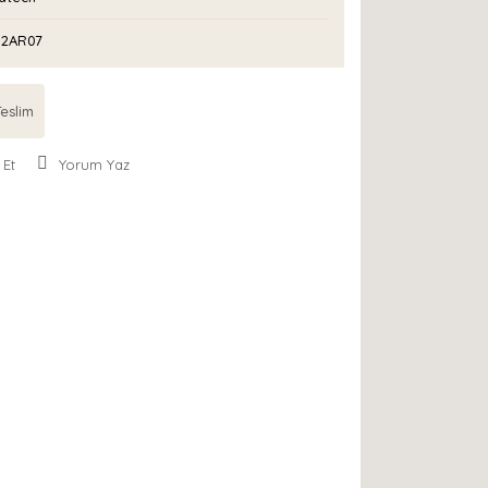
2AR07
eslim
 Et
Yorum Yaz