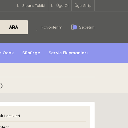
Sipariş Takibi
Üye Ol
Üye Girişi
ARA
Favorilerim
Sepetim
ın Ocak
Süpürge
Servis Ekipmanları
)
k Lastikleri
atech