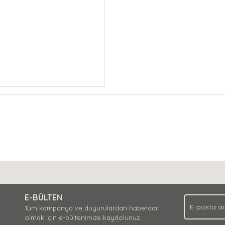
E-BÜLTEN
Tüm kampanya ve duyurulardan haberdar
olmak için e-bültenimize kaydolunuz.