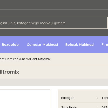
Buzdolabı
Çamaşır Makinesi
Bulaşık Makinesi
Fır
nt Demirdöküm Vaillant Nitromix
itromix
Kategori
Yan
Stok Kodu
047.