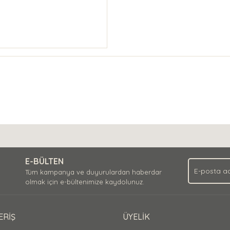
E-BÜLTEN
Tüm kampanya ve duyurulardan haberdar
olmak için e-bültenimize kaydolunuz.
ERİŞ
ÜYELİK