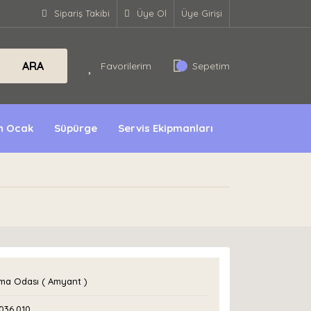
Sipariş Takibi
Üye Ol
Üye Girişi
ARA
Favorilerim
Sepetim
ın Ocak
Süpürge
Servis Ekipmanları
ma Odası ( Amyant )
036.010