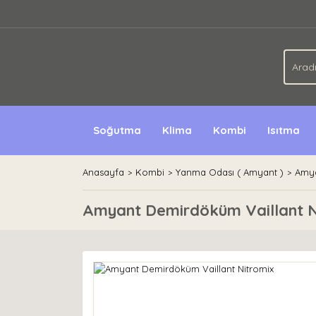
Soğutma
Klima
Kombi
Isıtma
Anasayfa
Kombi
Yanma Odası ( Amyant )
Amya
Amyant Demirdöküm Vaillant N