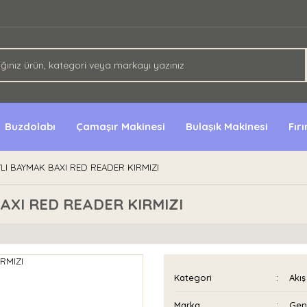
Buzdolabı
Çamaşır Makinesi
Bulaşık Makinesi
Fır
AYLI BAYMAK BAXI RED READER KIRMIZI
AXI RED READER KIRMIZI
Kategori
Akış
Marka
Gen