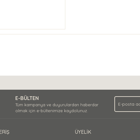
E-BÜLTEN
Tüm kampanya ve duyurulardan haberdar
olmak için e-bültenimize kaydolunuz.
ERİŞ
ÜYELİK