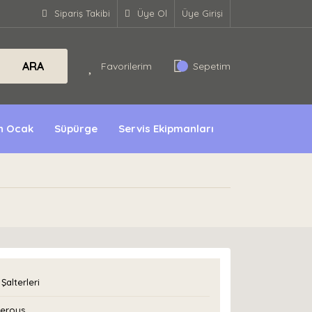
Sipariş Takibi
Üye Ol
Üye Girişi
ARA
Favorilerim
Sepetim
ın Ocak
Süpürge
Servis Ekipmanları
 Şalterleri
erous