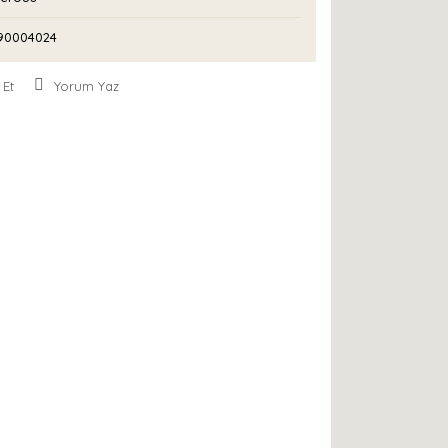
90004024
 Et
Yorum Yaz