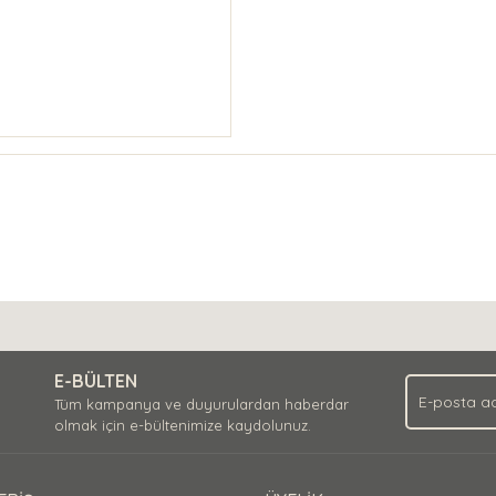
E-BÜLTEN
Tüm kampanya ve duyurulardan haberdar
olmak için e-bültenimize kaydolunuz.