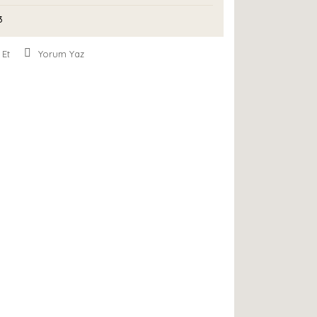
3
 Et
Yorum Yaz