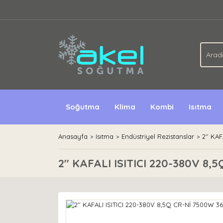
Soğutma
Klima
Kombi
Isıtma
Anasayfa
Isıtma
Endüstriyel Rezistanslar
2'' KA
2'' KAFALI ISITICI 220-380V 8