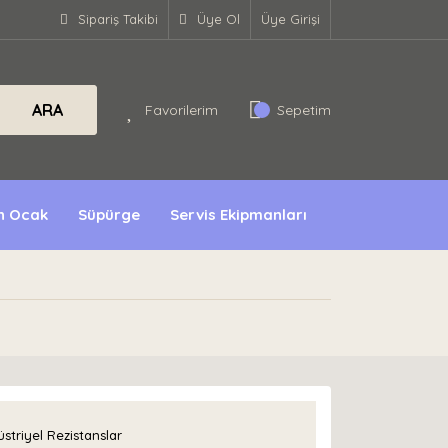
Sipariş Takibi
Üye Ol
Üye Girişi
ARA
Favorilerim
Sepetim
ın Ocak
Süpürge
Servis Ekipmanları
striyel Rezistanslar