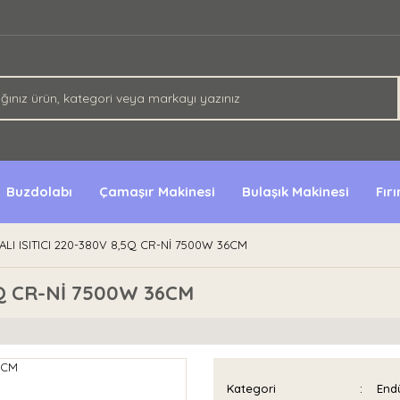
Buzdolabı
Çamaşır Makinesi
Bulaşık Makinesi
Fır
FALI ISITICI 220-380V 8,5Q CR-Nİ 7500W 36CM
,5Q CR-Nİ 7500W 36CM
Kategori
Endü